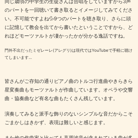
同じ歳頃の中学生の生徒さんは合唱をしていますから3声
のパートを一回聴いて書き取るとイメージしてみてくださ
い。不可能ですよね💦9つのパートを聴き取り、さらに頭
に記憶して教会を出てから書いたということですから、ど
れほどモーツァルトが凄かったかが分かる逸話ですね。
門外不出だったミゼレーレ(アレグリ)は現代ではYouTubeで手軽に聴け
てしまいます…
皆さんがご存知の通りピアノ曲のトルコ行進曲やきらきら
星変奏曲もモーツァルトが作曲しています。オペラや交響
曲・協奏曲など有名な曲もたくさん残しています。
演奏してみると派手な飾りのないシンプルな音だからこそ
ごまかしはきかず、表現は難しいと感じます。
また他の作曲家と比べても高周波音が含まれている曲が多